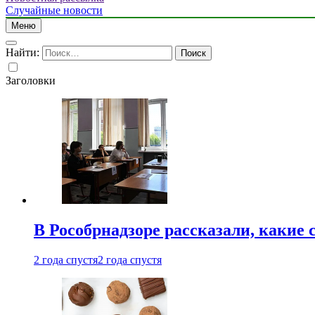
Случайные новости
Меню
Найти:
Заголовки
В Рособрнадзоре рассказали, какие 
2 года спустя
2 года спустя