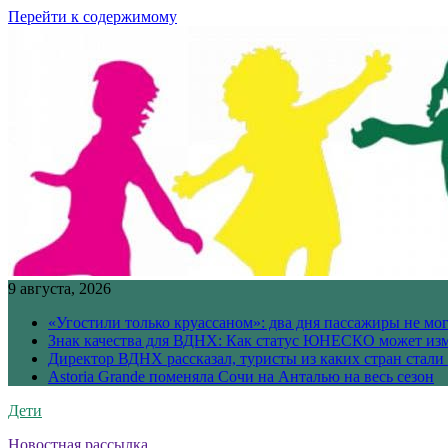
Перейти к содержимому
9 августа, 2026
«Угостили только круассаном»: два дня пассажиры не мо
Знак качества для ВДНХ: Как статус ЮНЕСКО может изм
Директор ВДНХ рассказал, туристы из каких стран стали
Astoria Grande поменяла Сочи на Анталью на весь сезон
Дети
Новостная рассылка