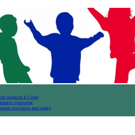
гли попасть в Сочи
енить турпоток
 чаще посещать выставку