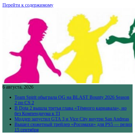
Перейти к содержимому
6 августа, 2026
Team Spirit обыграла OG на BLAST Bounty 2026 Season
2 по CS 2
В Dota 2 вышла третья глава «Тёмного карнавала», но
без Компендиума к TI
Моддер запустил GTA 3 и Vice City внутри San Andreas
Вышел сюжетный трейлер «Росомахи» для PS5 — релиз
15 сентября