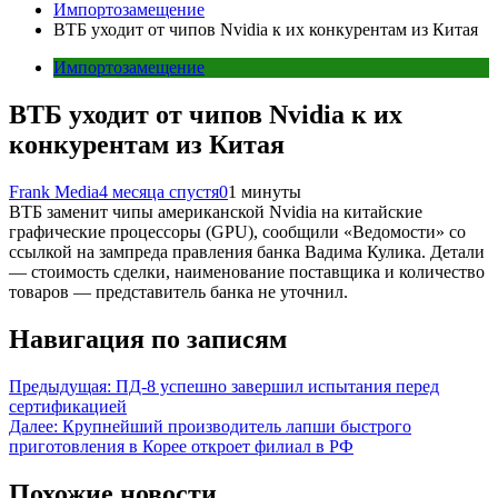
Импортозамещение
ВТБ уходит от чипов Nvidia к их конкурентам из Китая
Импортозамещение
ВТБ уходит от чипов Nvidia к их
конкурентам из Китая
Frank Media
4 месяца спустя
0
1 минуты
ВТБ заменит чипы американской Nvidia на китайские
графические процессоры (GPU), сообщили «Ведомости» со
ссылкой на зампреда правления банка Вадима Кулика. Детали
— стоимость сделки, наименование поставщика и количество
товаров — представитель банка не уточнил.
Навигация по записям
Предыдущая:
ПД-8 успешно завершил испытания перед
сертификацией
Далее:
Крупнейший производитель лапши быстрого
приготовления в Корее откроет филиал в РФ
Похожие новости