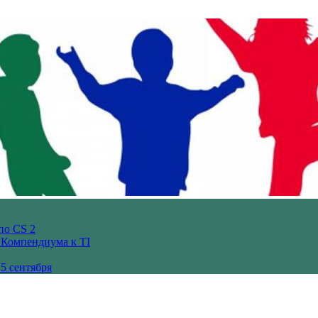
по CS 2
з Компендиума к TI
5 сентября