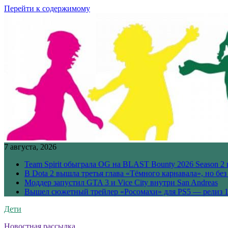
Перейти к содержимому
7 августа, 2026
Team Spirit обыграла OG на BLAST Bounty 2026 Season 2 
В Dota 2 вышла третья глава «Тёмного карнавала», но бе
Моддер запустил GTA 3 и Vice City внутри San Andreas
Вышел сюжетный трейлер «Росомахи» для PS5 — релиз 1
Дети
Новостная рассылка