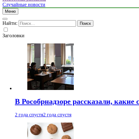
Случайные новости
Меню
Найти:
Заголовки
В Рособрнадзоре рассказали, какие 
2 года спустя
2 года спустя