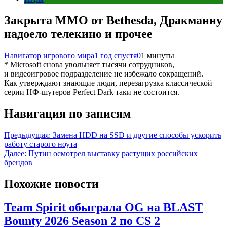
Закрыта ММО от Bethesda, Дракманну
надоело телекино и прочее
Навигатор игрового мира
1 год спустя
0
1 минуты
* Microsoft снова увольняет тысячи сотрудников,
и видеоигровое подразделение не избежало сокращений.
Как утверждают знающие люди, перезагрузка классической
серии НФ-шутеров Perfect Dark таки не состоится.
Навигация по записям
Предыдущая:
Замена HDD на SSD и другие способы ускорить
работу старого ноута
Далее:
Путин осмотрел выставку растущих российских
брендов
Похожие новости
Team Spirit обыграла OG на BLAST
Bounty 2026 Season 2 по CS 2