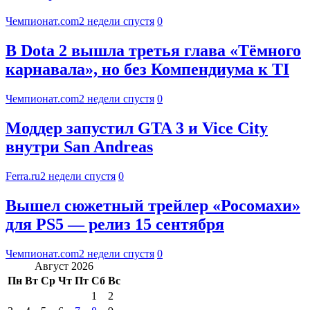
Чемпионат.com
2 недели спустя
0
В Dota 2 вышла третья глава «Тёмного
карнавала», но без Компендиума к TI
Чемпионат.com
2 недели спустя
0
Моддер запустил GTA 3 и Vice City
внутри San Andreas
Ferra.ru
2 недели спустя
0
Вышел сюжетный трейлер «Росомахи»
для PS5 — релиз 15 сентября
Чемпионат.com
2 недели спустя
0
Август 2026
Пн
Вт
Ср
Чт
Пт
Сб
Вс
1
2