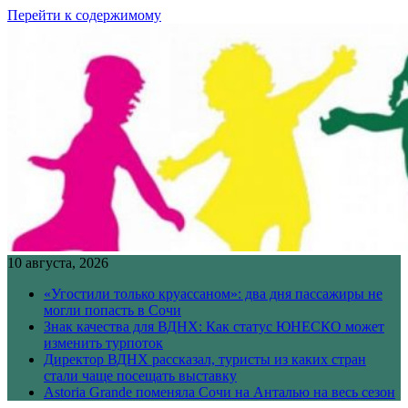
Перейти к содержимому
10 августа, 2026
«Угостили только круассаном»: два дня пассажиры не
могли попасть в Сочи
Знак качества для ВДНХ: Как статус ЮНЕСКО может
изменить турпоток
Директор ВДНХ рассказал, туристы из каких стран
стали чаще посещать выставку
Astoria Grande поменяла Сочи на Анталью на весь сезон