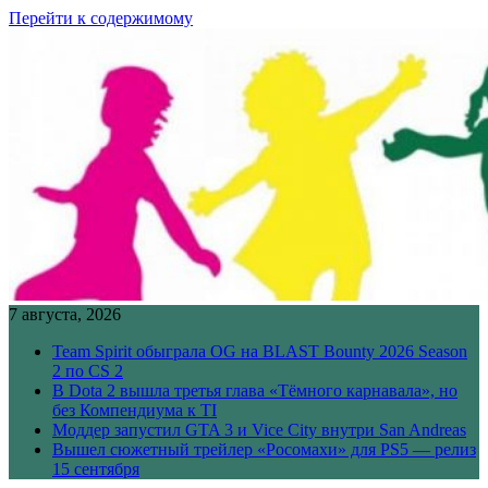
Перейти к содержимому
7 августа, 2026
Team Spirit обыграла OG на BLAST Bounty 2026 Season
2 по CS 2
В Dota 2 вышла третья глава «Тёмного карнавала», но
без Компендиума к TI
Моддер запустил GTA 3 и Vice City внутри San Andreas
Вышел сюжетный трейлер «Росомахи» для PS5 — релиз
15 сентября