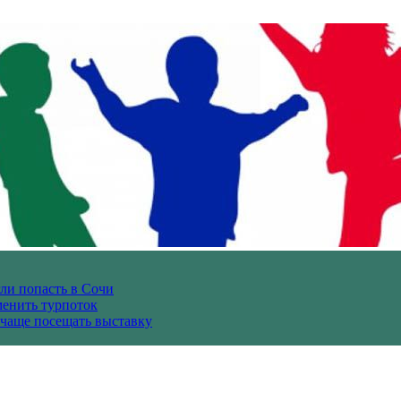
гли попасть в Сочи
енить турпоток
 чаще посещать выставку