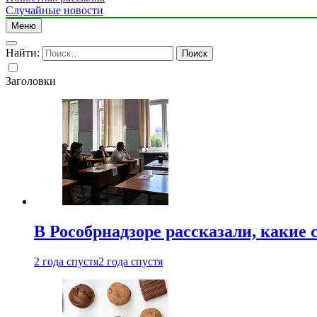
Случайные новости
Меню
Найти:
Заголовки
В Рособрнадзоре рассказали, какие 
2 года спустя
2 года спустя