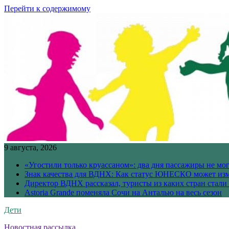
Перейти к содержимому
9 августа, 2026
«Угостили только круассаном»: два дня пассажиры не мо
Знак качества для ВДНХ: Как статус ЮНЕСКО может изм
Директор ВДНХ рассказал, туристы из каких стран стали
Astoria Grande поменяла Сочи на Анталью на весь сезон
Дети
Новостная рассылка