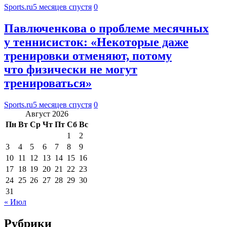
Sports.ru
5 месяцев спустя
0
Павлюченкова о проблеме месячных
у теннисисток: «Некоторые даже
тренировки отменяют, потому
что физически не могут
тренироваться»
Sports.ru
5 месяцев спустя
0
Август 2026
Пн
Вт
Ср
Чт
Пт
Сб
Вс
1
2
3
4
5
6
7
8
9
10
11
12
13
14
15
16
17
18
19
20
21
22
23
24
25
26
27
28
29
30
31
« Июл
Рубрики