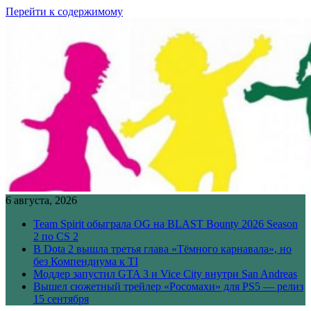
Перейти к содержимому
6 августа, 2026
Team Spirit обыграла OG на BLAST Bounty 2026 Season
2 по CS 2
В Dota 2 вышла третья глава «Тёмного карнавала», но
без Компендиума к TI
Моддер запустил GTA 3 и Vice City внутри San Andreas
Вышел сюжетный трейлер «Росомахи» для PS5 — релиз
15 сентября