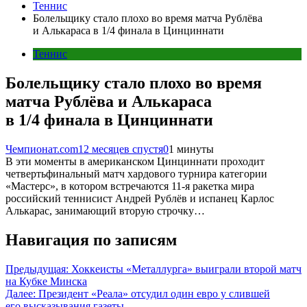
Теннис
Болельщику стало плохо во время матча Рублёва
и Алькараса в 1/4 финала в Цинциннати
Теннис
Болельщику стало плохо во время
матча Рублёва и Алькараса
в 1/4 финала в Цинциннати
Чемпионат.com
12 месяцев спустя
0
1 минуты
В эти моменты в американском Цинциннати проходит
четвертьфинальный матч хардового турнира категории
«Мастерс», в котором встречаются 11-я ракетка мира
российский теннисист Андрей Рублёв и испанец Карлос
Алькарас, занимающий вторую строчку…
Навигация по записям
Предыдущая:
Хоккеисты «Металлурга» выиграли второй матч
на Кубке Минска
Далее:
Президент «Реала» отсудил один евро у слившей
его высказывания газеты