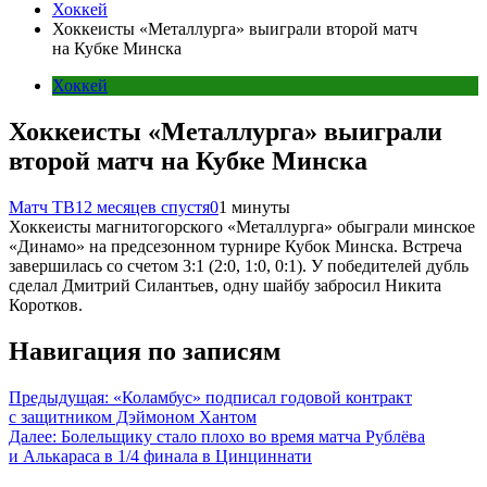
Хоккей
Хоккеисты «Металлурга» выиграли второй матч
на Кубке Минска
Хоккей
Хоккеисты «Металлурга» выиграли
второй матч на Кубке Минска
Матч ТВ
12 месяцев спустя
0
1 минуты
Хоккеисты магнитогорского «Металлурга» обыграли минское
«Динамо» на предсезонном турнире Кубок Минска. Встреча
завершилась со счетом 3:1 (2:0, 1:0, 0:1). У победителей дубль
сделал Дмитрий Силантьев, одну шайбу забросил Никита
Коротков.
Навигация по записям
Предыдущая:
«Коламбус» подписал годовой контракт
с защитником Дэймоном Хантом
Далее:
Болельщику стало плохо во время матча Рублёва
и Алькараса в 1/4 финала в Цинциннати