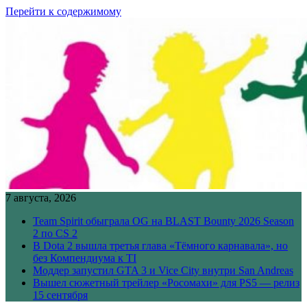
Перейти к содержимому
7 августа, 2026
Team Spirit обыграла OG на BLAST Bounty 2026 Season
2 по CS 2
В Dota 2 вышла третья глава «Тёмного карнавала», но
без Компендиума к TI
Моддер запустил GTA 3 и Vice City внутри San Andreas
Вышел сюжетный трейлер «Росомахи» для PS5 — релиз
15 сентября