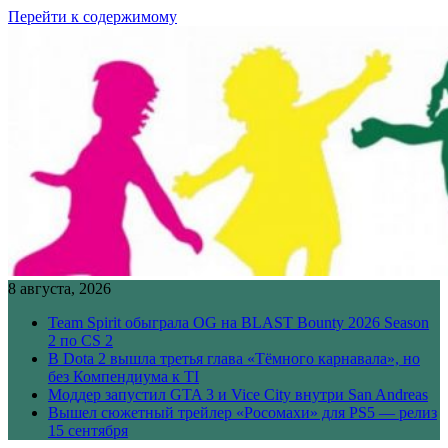
Перейти к содержимому
8 августа, 2026
Team Spirit обыграла OG на BLAST Bounty 2026 Season
2 по CS 2
В Dota 2 вышла третья глава «Тёмного карнавала», но
без Компендиума к TI
Моддер запустил GTA 3 и Vice City внутри San Andreas
Вышел сюжетный трейлер «Росомахи» для PS5 — релиз
15 сентября