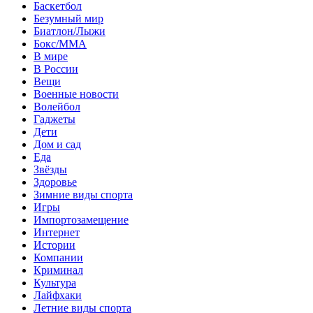
Баскетбол
Безумный мир
Биатлон/Лыжи
Бокс/MMA
В мире
В России
Вещи
Военные новости
Волейбол
Гаджеты
Дети
Дом и сад
Еда
Звёзды
Здоровье
Зимние виды спорта
Игры
Импортозамещение
Интернет
Истории
Компании
Криминал
Культура
Лайфхаки
Летние виды спорта