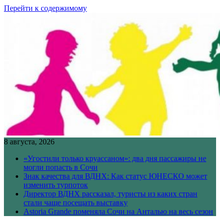
Перейти к содержимому
8 августа, 2026
«Угостили только круассаном»: два дня пассажиры не
могли попасть в Сочи
Знак качества для ВДНХ: Как статус ЮНЕСКО может
изменить турпоток
Директор ВДНХ рассказал, туристы из каких стран
стали чаще посещать выставку
Astoria Grande поменяла Сочи на Анталью на весь сезон