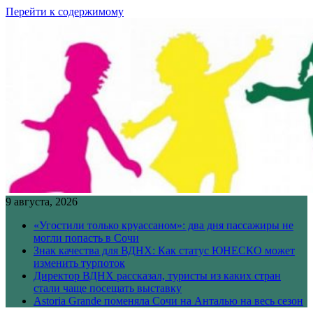
Перейти к содержимому
9 августа, 2026
«Угостили только круассаном»: два дня пассажиры не
могли попасть в Сочи
Знак качества для ВДНХ: Как статус ЮНЕСКО может
изменить турпоток
Директор ВДНХ рассказал, туристы из каких стран
стали чаще посещать выставку
Astoria Grande поменяла Сочи на Анталью на весь сезон