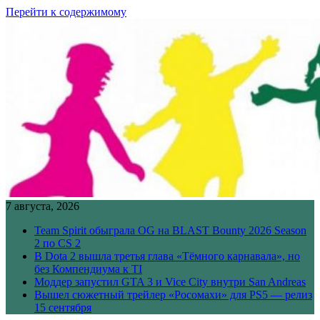
Перейти к содержимому
7 августа, 2026
Team Spirit обыграла OG на BLAST Bounty 2026 Season
2 по CS 2
В Dota 2 вышла третья глава «Тёмного карнавала», но
без Компендиума к TI
Моддер запустил GTA 3 и Vice City внутри San Andreas
Вышел сюжетный трейлер «Росомахи» для PS5 — релиз
15 сентября