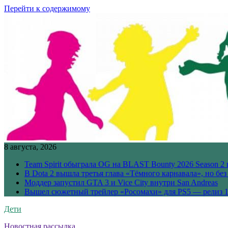
Перейти к содержимому
8 августа, 2026
Team Spirit обыграла OG на BLAST Bounty 2026 Season 2 
В Dota 2 вышла третья глава «Тёмного карнавала», но бе
Моддер запустил GTA 3 и Vice City внутри San Andreas
Вышел сюжетный трейлер «Росомахи» для PS5 — релиз 1
Дети
Новостная рассылка