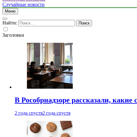
Случайные новости
Меню
Найти:
Заголовки
В Рособрнадзоре рассказали, какие 
2 года спустя
2 года спустя