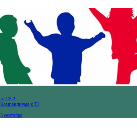
по CS 2
з Компендиума к TI
5 сентября