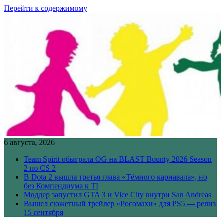
Перейти к содержимому
6 августа, 2026
Team Spirit обыграла OG на BLAST Bounty 2026 Season
2 по CS 2
В Dota 2 вышла третья глава «Тёмного карнавала», но
без Компендиума к TI
Моддер запустил GTA 3 и Vice City внутри San Andreas
Вышел сюжетный трейлер «Росомахи» для PS5 — релиз
15 сентября