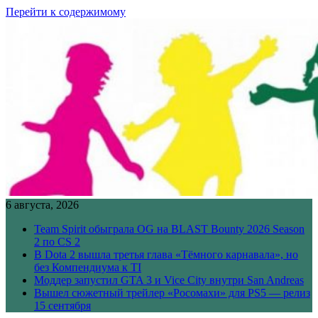
Перейти к содержимому
6 августа, 2026
Team Spirit обыграла OG на BLAST Bounty 2026 Season
2 по CS 2
В Dota 2 вышла третья глава «Тёмного карнавала», но
без Компендиума к TI
Моддер запустил GTA 3 и Vice City внутри San Andreas
Вышел сюжетный трейлер «Росомахи» для PS5 — релиз
15 сентября