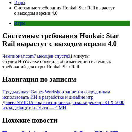
Игры
Системные требования Honkai: Star Rail вырастут
с выходом версии 4.0
Игры
Системные требования Honkai: Star
Rail вырастут с выходом версии 4.0
Чемпионат.com
7 месяцев спустя
0
1 минуты
Студия HoYoverse объявила об изменении системных
требований для игры Honkai: Star Rail.
Навигация по записям
Предыдущая:
Games Workshop запретил сотрудникам
использовать ИИ в разработке и дизайне игр
Далее:
NVIDIA сократит производство видеокарт RTX 5000
из-за дефицита памяти — СМИ
Похожие новости