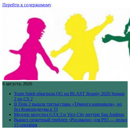
Перейти к содержимому
6 августа, 2026
Team Spirit обыграла OG на BLAST Bounty 2026 Season
2 по CS 2
В Dota 2 вышла третья глава «Тёмного карнавала», но
без Компендиума к TI
Моддер запустил GTA 3 и Vice City внутри San Andreas
Вышел сюжетный трейлер «Росомахи» для PS5 — релиз
15 сентября