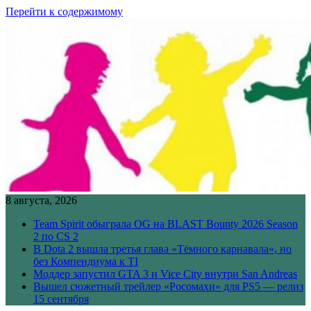
Перейти к содержимому
8 августа, 2026
Team Spirit обыграла OG на BLAST Bounty 2026 Season
2 по CS 2
В Dota 2 вышла третья глава «Тёмного карнавала», но
без Компендиума к TI
Моддер запустил GTA 3 и Vice City внутри San Andreas
Вышел сюжетный трейлер «Росомахи» для PS5 — релиз
15 сентября