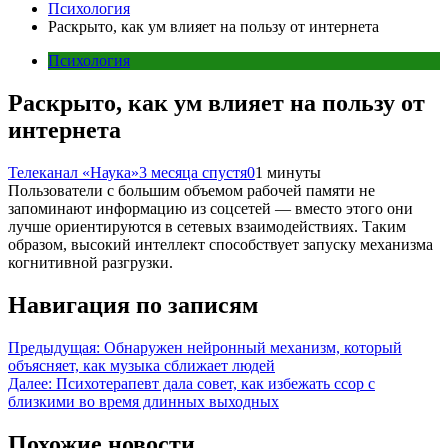
Психология
Раскрыто, как ум влияет на пользу от интернета
Психология
Раскрыто, как ум влияет на пользу от
интернета
Телеканал «Наука»
3 месяца спустя
0
1 минуты
Пользователи с большим объемом рабочей памяти не
запоминают информацию из соцсетей — вместо этого они
лучше ориентируются в сетевых взаимодействиях. Таким
образом, высокий интеллект способствует запуску механизма
когнитивной разгрузки.
Навигация по записям
Предыдущая:
Обнаружен нейронный механизм, который
объясняет, как музыка сближает людей
Далее:
Психотерапевт дала совет, как избежать ссор с
близкими во время длинных выходных
Похожие новости