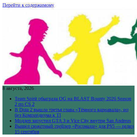
Перейти к содержимому
8 августа, 2026
Team Spirit обыграла OG на BLAST Bounty 2026 Season
2 по CS 2
В Dota 2 вышла третья глава «Тёмного карнавала», но
без Компендиума к TI
Моддер запустил GTA 3 и Vice City внутри San Andreas
Вышел сюжетный трейлер «Росомахи» для PS5 — релиз
15 сентября