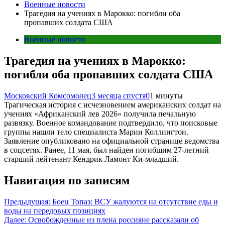
Военные новости
Трагедия на учениях в Марокко: погибли оба
пропавших солдата США
Военные новости
Трагедия на учениях в Марокко:
погибли оба пропавших солдата США
Московский Комсомолец
3 месяца спустя
0
1 минуты
Трагическая история с исчезновением американских солдат на
учениях «Африканский лев 2026» получила печальную
развязку. Военное командование подтвердило, что поисковые
группы нашли тело специалиста Марии Коллингтон.
Заявление опубликовано на официальной странице ведомства
в соцсетях. Ранее, 11 мая, был найден погибшим 27-летний
старший лейтенант Кендрик Ламонт Ки-младший.
Навигация по записям
Предыдущая:
Боец Топаз: ВСУ жалуются на отсутствие еды и
воды на передовых позициях
Далее:
Освобожденные из плена россияне рассказали об