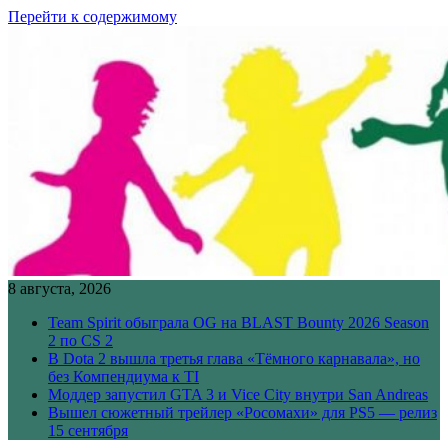
Перейти к содержимому
8 августа, 2026
Team Spirit обыграла OG на BLAST Bounty 2026 Season
2 по CS 2
В Dota 2 вышла третья глава «Тёмного карнавала», но
без Компендиума к TI
Моддер запустил GTA 3 и Vice City внутри San Andreas
Вышел сюжетный трейлер «Росомахи» для PS5 — релиз
15 сентября