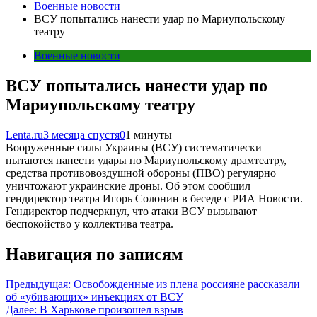
Военные новости
ВСУ попытались нанести удар по Мариупольскому
театру
Военные новости
ВСУ попытались нанести удар по
Мариупольскому театру
Lenta.ru
3 месяца спустя
0
1 минуты
Вооруженные силы Украины (ВСУ) систематически
пытаются нанести удары по Мариупольскому драмтеатру,
средства противовоздушной обороны (ПВО) регулярно
уничтожают украинские дроны. Об этом сообщил
гендиректор театра Игорь Солонин в беседе с РИА Новости.
Гендиректор подчеркнул, что атаки ВСУ вызывают
беспокойство у коллектива театра.
Навигация по записям
Предыдущая:
Освобожденные из плена россияне рассказали
об «убивающих» инъекциях от ВСУ
Далее:
В Харькове произошел взрыв