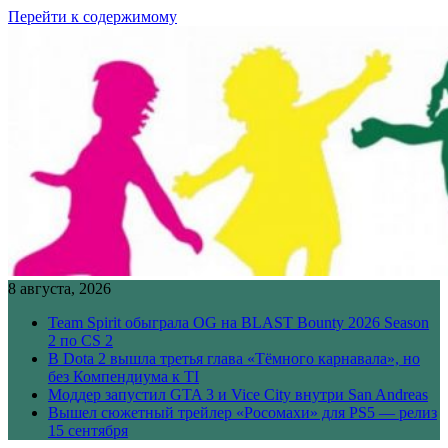
Перейти к содержимому
8 августа, 2026
Team Spirit обыграла OG на BLAST Bounty 2026 Season
2 по CS 2
В Dota 2 вышла третья глава «Тёмного карнавала», но
без Компендиума к TI
Моддер запустил GTA 3 и Vice City внутри San Andreas
Вышел сюжетный трейлер «Росомахи» для PS5 — релиз
15 сентября