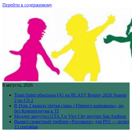
Перейти к содержимому
8 августа, 2026
Team Spirit обыграла OG на BLAST Bounty 2026 Season
2 по CS 2
В Dota 2 вышла третья глава «Тёмного карнавала», но
без Компендиума к TI
Моддер запустил GTA 3 и Vice City внутри San Andreas
Вышел сюжетный трейлер «Росомахи» для PS5 — релиз
15 сентября