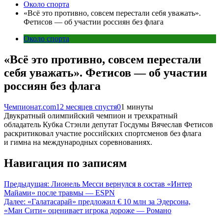
Около спорта
«Всё это противно, совсем перестали себя уважать».
Фетисов — об участии россиян без флага
Около спорта
«Всё это противно, совсем перестали
себя уважать». Фетисов — об участии
россиян без флага
Чемпионат.com
12 месяцев спустя
0
1 минуты
Двукратный олимпийский чемпион и трехкратный
обладатель Кубка Стэнли депутат Госдумы Вячеслав Фетисов
раскритиковал участие российских спортсменов без флага
и гимна на международных соревнованиях.
Навигация по записям
Предыдущая:
Лионель Месси вернулся в состав «Интер
Майами» после травмы — ESPN
Далее:
«Галатасарай» предложил € 10 млн за Эдерсона,
«Ман Сити» оценивает игрока дороже — Романо