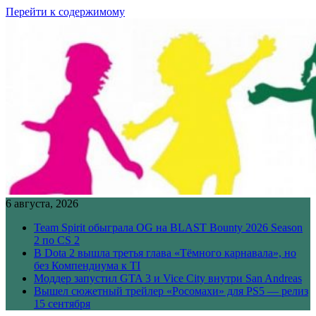
Перейти к содержимому
6 августа, 2026
Team Spirit обыграла OG на BLAST Bounty 2026 Season
2 по CS 2
В Dota 2 вышла третья глава «Тёмного карнавала», но
без Компендиума к TI
Моддер запустил GTA 3 и Vice City внутри San Andreas
Вышел сюжетный трейлер «Росомахи» для PS5 — релиз
15 сентября