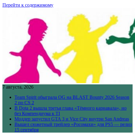
Перейти к содержимому
7 августа, 2026
Team Spirit обыграла OG на BLAST Bounty 2026 Season
2 по CS 2
В Dota 2 вышла третья глава «Тёмного карнавала», но
без Компендиума к TI
Моддер запустил GTA 3 и Vice City внутри San Andreas
Вышел сюжетный трейлер «Росомахи» для PS5 — релиз
15 сентября