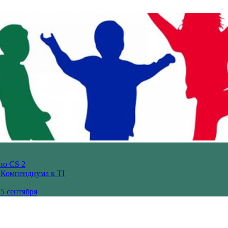
по CS 2
з Компендиума к TI
5 сентября