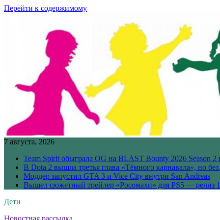
Перейти к содержимому
7 августа, 2026
Team Spirit обыграла OG на BLAST Bounty 2026 Season 2 
В Dota 2 вышла третья глава «Тёмного карнавала», но бе
Моддер запустил GTA 3 и Vice City внутри San Andreas
Вышел сюжетный трейлер «Росомахи» для PS5 — релиз 1
Дети
Новостная рассылка