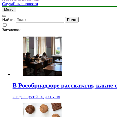
Случайные новости
Меню
Найти:
Заголовки
В Рособрнадзоре рассказали, какие 
2 года спустя
2 года спустя